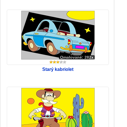
Omalované: 282x
Starý kabriolet