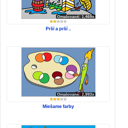
Omalované: 1,469x
Prší a prší ..
Omalované: 2,993x
Miešame farby