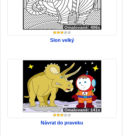
Omalované: 406x
Slon velký
Omalované: 141x
Návrat do praveku