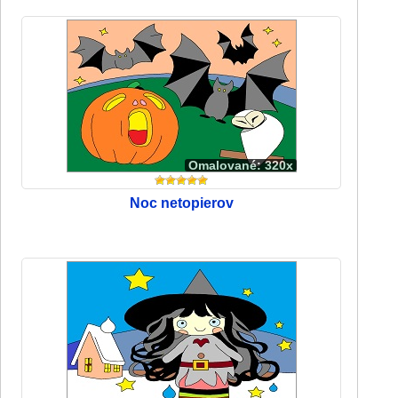
Omalované: 320x
Noc netopierov