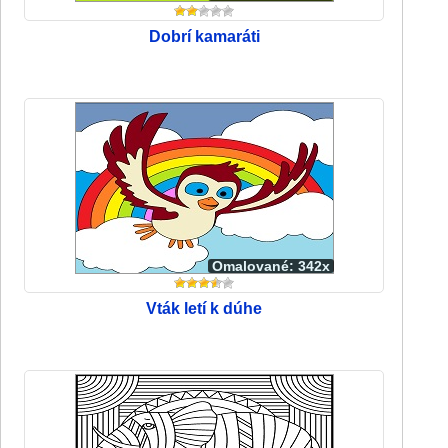
Dobrí kamaráti
Omalované: 342x
Vták letí k dúhe