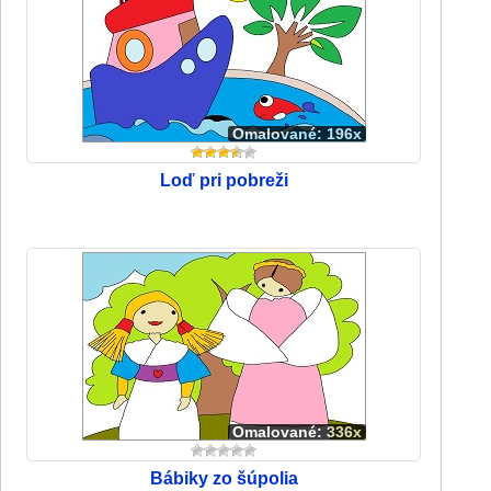
Omalované: 196x
Loď pri pobreži
Omalované: 336x
Bábiky zo šúpolia