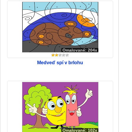
Omalované: 204x
Medveď spí v brlohu
Omalované: 102x