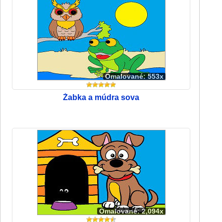
Omalované: 553x
Žabka a múdra sova
Omalované: 2,094x