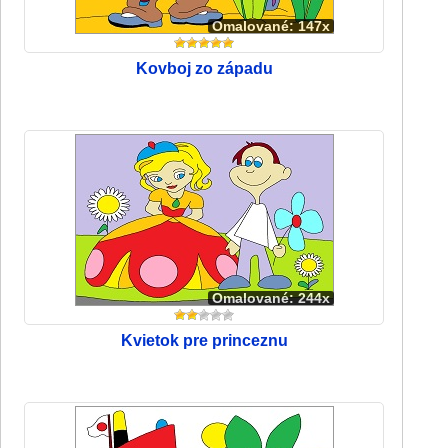
Omalované: 147x
Kovboj zo západu
Omalované: 244x
Kvietok pre princeznu