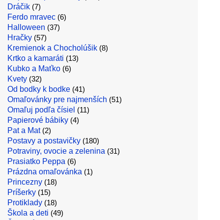
Dráčik
(7)
Ferdo mravec
(6)
Halloween
(37)
Hračky
(57)
Kremienok a Chocholúšik
(8)
Krtko a kamaráti
(13)
Kubko a Maťko
(6)
Kvety
(32)
Od bodky k bodke
(41)
Omaľovánky pre najmenších
(51)
Omaľuj podľa čísiel
(11)
Papierové bábiky
(4)
Pat a Mat
(2)
Postavy a postavičky
(180)
Potraviny, ovocie a zelenina
(31)
Prasiatko Peppa
(6)
Prázdna omaľovánka
(1)
Princezny
(18)
Príšerky
(15)
Protiklady
(18)
Škola a deti
(49)