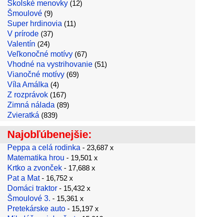
Školské menovky
(12)
Šmoulové
(9)
Super hrdinovia
(11)
V prírode
(37)
Valentín
(24)
Veľkonočné motívy
(67)
Vhodné na vystrihovanie
(51)
Vianočné motívy
(69)
Víla Amálka
(4)
Z rozprávok
(167)
Zimná nálada
(89)
Zvieratká
(839)
Najobľúbenejšie:
Peppa a celá rodinka
- 23,687 x
Matematika hrou
- 19,501 x
Krtko a zvonček
- 17,688 x
Pat a Mat
- 16,752 x
Domáci traktor
- 15,432 x
Šmoulové 3.
- 15,361 x
Pretekárske auto
- 15,197 x