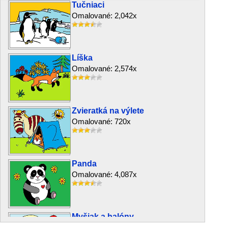
Tučniaci
Omalované: 2,042x
Líška
Omalované: 2,574x
Zvieratká na výlete
Omalované: 720x
Panda
Omalované: 4,087x
Myšiak a balóny
Omalované: 578x