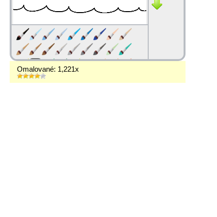
Omalované: 1,221x