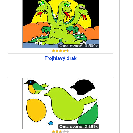
Omalované: 3,500x
Trojhlavý drak
Omalované: 2,189x