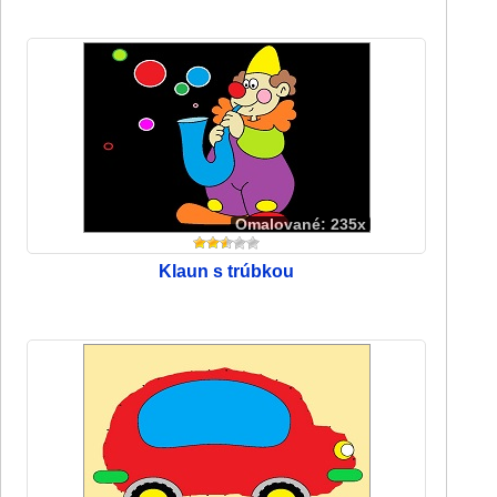
Omalované: 235x
Klaun s trúbkou