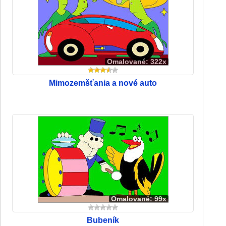
Omalované: 322x
Mimozemšťania a nové auto
Omalované: 99x
Bubeník