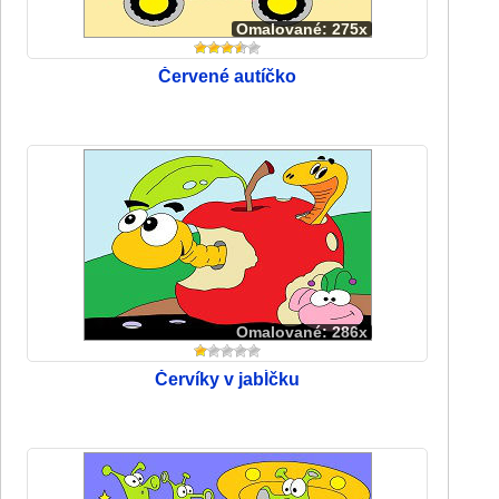
Omalované: 275x
Červené autíčko
Omalované: 286x
Červíky v jabĺčku