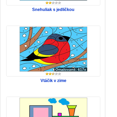
Snehuliak s jedličkou
Omalované: 617x
Vtáčik v zime