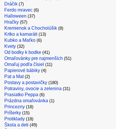
Dráčik
(7)
Ferdo mravec
(6)
Halloween
(37)
Hračky
(57)
Kremienok a Chocholúšik
(8)
Krtko a kamaráti
(13)
Kubko a Maťko
(6)
Kvety
(32)
Od bodky k bodke
(41)
Omaľovánky pre najmenších
(51)
Omaľuj podľa čísiel
(11)
Papierové bábiky
(4)
Pat a Mat
(2)
Postavy a postavičky
(180)
Potraviny, ovocie a zelenina
(31)
Prasiatko Peppa
(6)
Prázdna omaľovánka
(1)
Princezny
(18)
Príšerky
(15)
Protiklady
(18)
Škola a deti
(49)