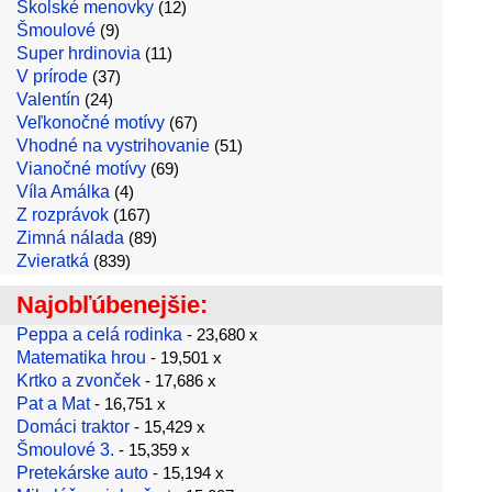
Školské menovky
(12)
Šmoulové
(9)
Super hrdinovia
(11)
V prírode
(37)
Valentín
(24)
Veľkonočné motívy
(67)
Vhodné na vystrihovanie
(51)
Vianočné motívy
(69)
Víla Amálka
(4)
Z rozprávok
(167)
Zimná nálada
(89)
Zvieratká
(839)
Najobľúbenejšie:
Peppa a celá rodinka
- 23,680 x
Matematika hrou
- 19,501 x
Krtko a zvonček
- 17,686 x
Pat a Mat
- 16,751 x
Domáci traktor
- 15,429 x
Šmoulové 3.
- 15,359 x
Pretekárske auto
- 15,194 x