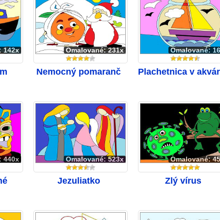
: 142x
Omalované: 231x
Omalované: 1
om
Nemocný pomaranč
Plachetnica v akvár
: 440x
Omalované: 523x
Omalované: 4
né
Jezuliatko
Zlý vírus