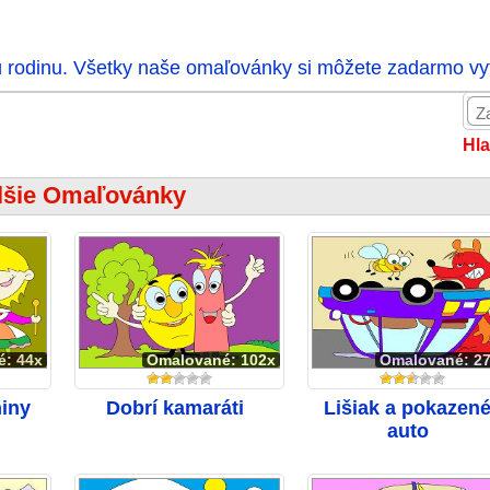
ú rodinu. Všetky naše omaľovánky si môžete zadarmo vytl
Hla
lšie Omaľovánky
é: 44x
Omalované: 102x
Omalované: 2
niny
Dobrí kamaráti
Lišiak a pokazen
auto