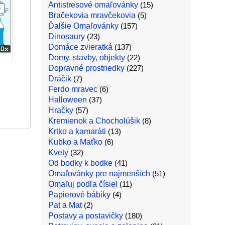
Antistresové omaľovánky
(15)
Bračekovia mravčekovia
(5)
Ďalšie Omaľovánky
(157)
Dinosaury
(23)
Domáce zvieratká
(137)
80x
Domy, stavby, objekty
(22)
Dopravné prostriedky
(227)
Dráčik
(7)
Ferdo mravec
(6)
Halloween
(37)
Hračky
(57)
Kremienok a Chocholúšik
(8)
Krtko a kamaráti
(13)
Kubko a Maťko
(6)
Kvety
(32)
Od bodky k bodke
(41)
Omaľovánky pre najmenších
(51)
Omaľuj podľa čísiel
(11)
Papierové bábiky
(4)
Pat a Mat
(2)
Postavy a postavičky
(180)