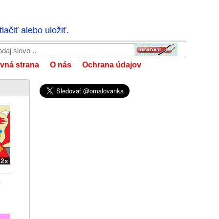
ačiť alebo uložiť.
vná strana
O nás
Ochrana údajov
72x
é