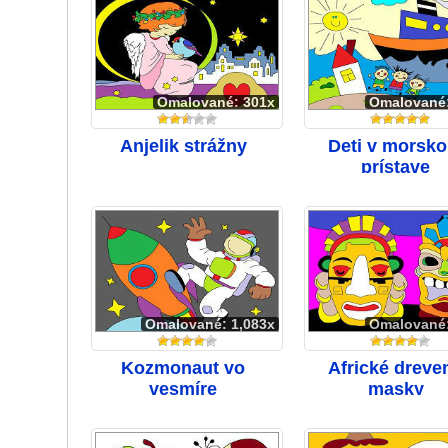
Omalované: 301x
Omalované
Anjelik strážny
Deti v morsk
prístave
Omalované: 1,083x
Omalované
Kozmonaut vo
Africké dreve
vesmíre
masky