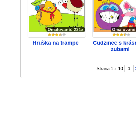
Omalované: 231x
Omalované
Hruška na trampe
Cudzinec s krás
zubami
Strana 1 z 10
1