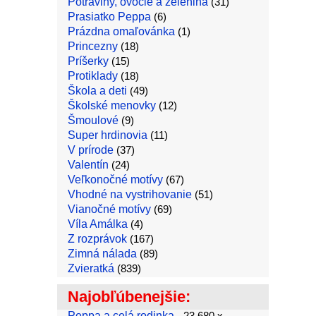
Potraviny, ovocie a zelenina
(31)
Prasiatko Peppa
(6)
Prázdna omaľovánka
(1)
Princezny
(18)
Príšerky
(15)
Protiklady
(18)
Škola a deti
(49)
Školské menovky
(12)
Šmoulové
(9)
Super hrdinovia
(11)
V prírode
(37)
Valentín
(24)
Veľkonočné motívy
(67)
Vhodné na vystrihovanie
(51)
Vianočné motívy
(69)
Víla Amálka
(4)
Z rozprávok
(167)
Zimná nálada
(89)
Zvieratká
(839)
Najobľúbenejšie:
Peppa a celá rodinka
- 23,680 x