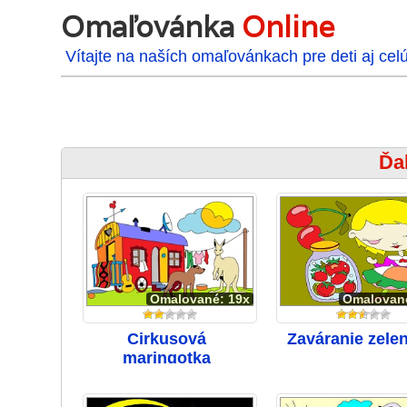
Omaľovánka
Online
Vítajte na naších omaľovánkach pre deti aj cel
Ďa
Omalované: 19x
Omalovan
Cirkusová
Zaváranie zele
maringotka