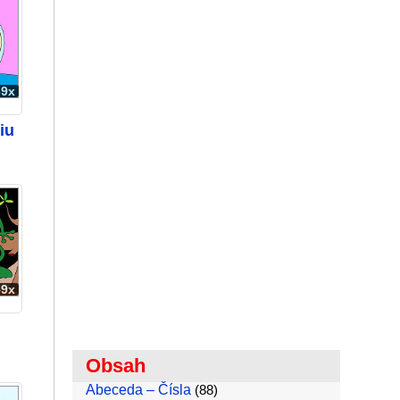
69x
iu
59x
Obsah
Abeceda – Čísla
(88)