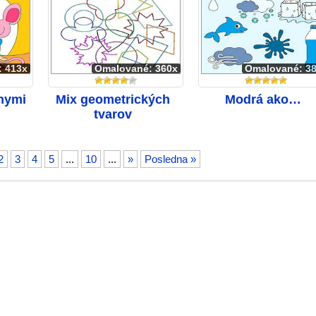
: 413x
Omalované: 360x
Omalované: 3
nymi
Mix geometrických
Modrá ako…
tvarov
2
3
4
5
...
10
...
»
Posledna »