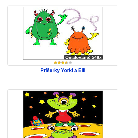
Omalované: 546x
Príšerky Yorki a Elli