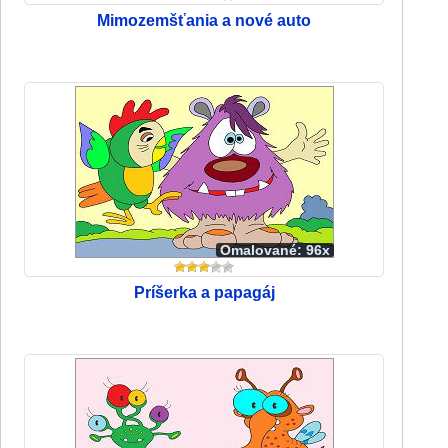
Mimozemšťania a nové auto
Omalované: 96x
Príšerka a papagáj