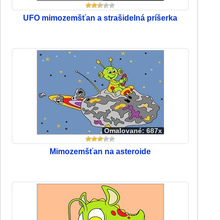
UFO mimozemšťan a strašidelná príšerka
Omalované: 687x
Mimozemšťan na asteroide