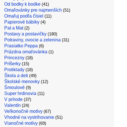
Od bodky k bodke
(41)
Omaľovánky pre najmenších
(51)
Omaľuj podľa čísiel
(11)
Papierové bábiky
(4)
Pat a Mat
(2)
Postavy a postavičky
(180)
Potraviny, ovocie a zelenina
(31)
Prasiatko Peppa
(6)
Prázdna omaľovánka
(1)
Princezny
(18)
Príšerky
(15)
Protiklady
(18)
Škola a deti
(49)
Školské menovky
(12)
Šmoulové
(9)
Super hrdinovia
(11)
V prírode
(37)
Valentín
(24)
Veľkonočné motívy
(67)
Vhodné na vystrihovanie
(51)
Vianočné motívy
(69)