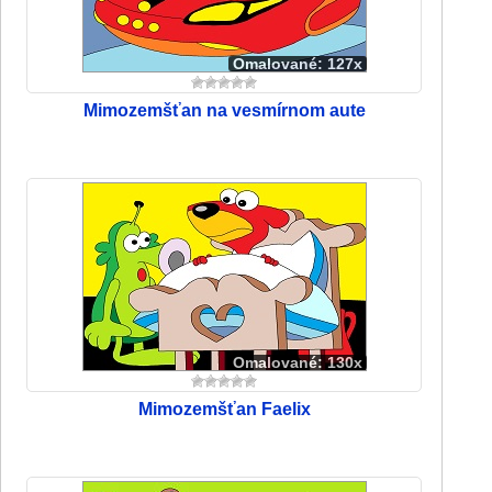
Omalované: 127x
Mimozemšťan na vesmírnom aute
Omalované: 130x
Mimozemšťan Faelix