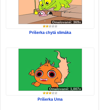
Omalované: 369x
Príšerka chytá slimáka
Omalované: 1,007x
Príšerka Uma