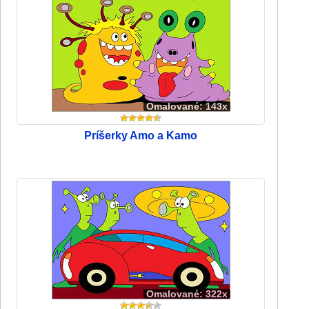
Omalované: 143x
Príšerky Amo a Kamo
Omalované: 322x