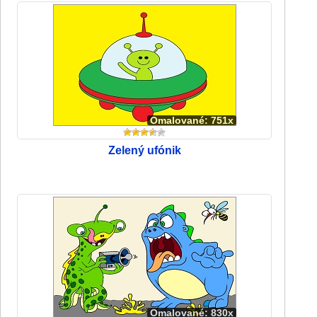
Omalované: 751x
Zelený ufónik
Omalované: 830x