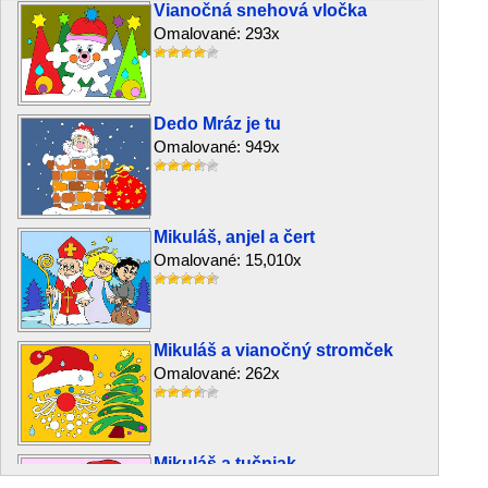
Vianočná snehová vločka
Omalované: 293x
Dedo Mráz je tu
Omalované: 949x
Mikuláš, anjel a čert
Omalované: 15,010x
Mikuláš a vianočný stromček
Omalované: 262x
Mikuláš a tučniak
Omalované: 1,656x