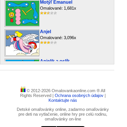
Motýľ Emanuel
Omalované: 1,681x
Anjel
Omalované: 3,096x
Anjelik a oslík
Omalované: 1,516x
© 2012-2026 Omalovankaonline.com ® All
Vták spevák
Rights Reserved |
Ochrana osobných údajov
|
Omalované: 2,188x
Kontaktujte nás
Detské omaľovánky online, zadarmo omaľovánky
pre deti na vytlačenie, online hry pre celú rodinu,
omaľovánky on-line
Detská škraboška – Pirát
Omalované: 3,329x