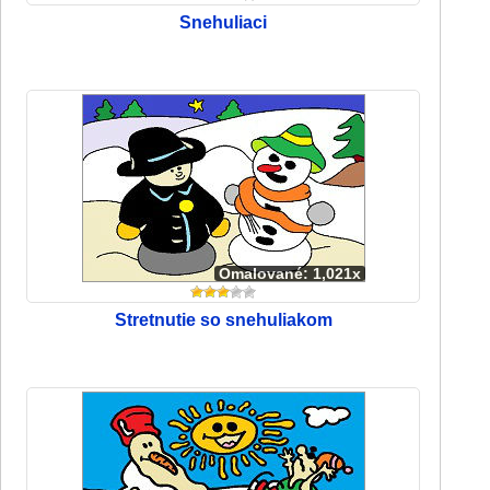
Snehuliaci
Omalované: 1,021x
Stretnutie so snehuliakom