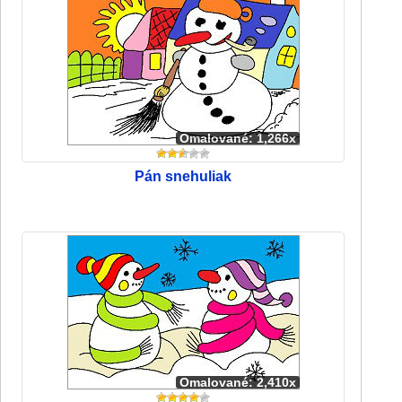
Omalované: 1,266x
Pán snehuliak
Omalované: 2,410x