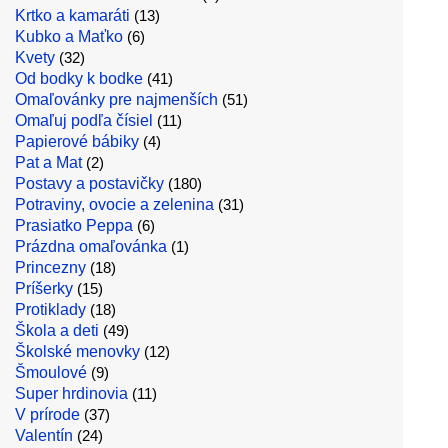
Krtko a kamaráti
(13)
Kubko a Maťko
(6)
Kvety
(32)
Od bodky k bodke
(41)
Omaľovánky pre najmenších
(51)
Omaľuj podľa čísiel
(11)
Papierové bábiky
(4)
Pat a Mat
(2)
Postavy a postavičky
(180)
Potraviny, ovocie a zelenina
(31)
Prasiatko Peppa
(6)
Prázdna omaľovánka
(1)
Princezny
(18)
Príšerky
(15)
Protiklady
(18)
Škola a deti
(49)
Školské menovky
(12)
Šmoulové
(9)
Super hrdinovia
(11)
V prírode
(37)
Valentín
(24)