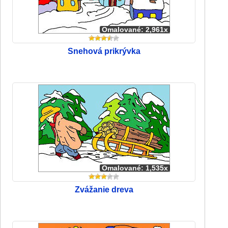
Omalované: 2,961x
Snehová prikrývka
Omalované: 1,535x
Zvážanie dreva