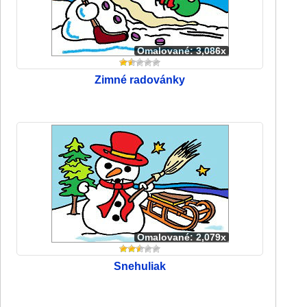
Omalované: 3,086x
Zimné radovánky
Omalované: 2,079x
Snehuliak