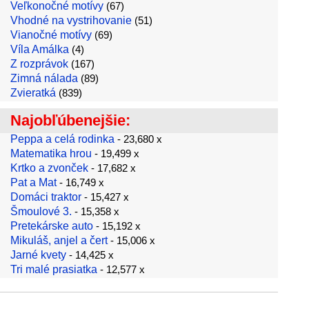
Veľkonočné motívy
(67)
Vhodné na vystrihovanie
(51)
Vianočné motívy
(69)
Víla Amálka
(4)
Z rozprávok
(167)
Zimná nálada
(89)
Zvieratká
(839)
Najobľúbenejšie:
Peppa a celá rodinka
- 23,680 x
Matematika hrou
- 19,499 x
Krtko a zvonček
- 17,682 x
Pat a Mat
- 16,749 x
Domáci traktor
- 15,427 x
Šmoulové 3.
- 15,358 x
Pretekárske auto
- 15,192 x
Mikuláš, anjel a čert
- 15,006 x
Jarné kvety
- 14,425 x
Tri malé prasiatka
- 12,577 x