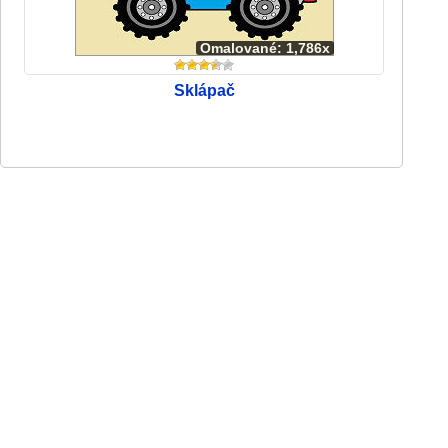
Omalované: 1,786x
Sklápač