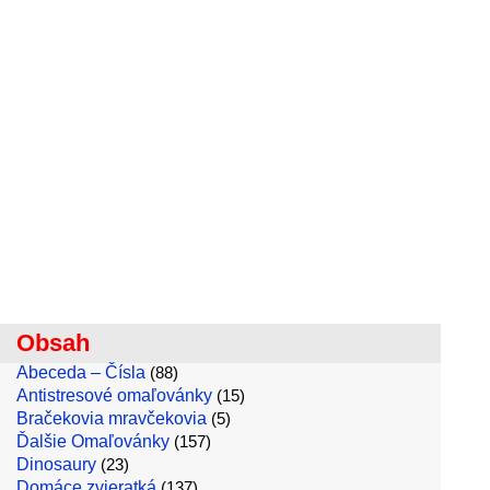
Obsah
Abeceda – Čísla
(88)
Antistresové omaľovánky
(15)
Bračekovia mravčekovia
(5)
Ďalšie Omaľovánky
(157)
Dinosaury
(23)
Domáce zvieratká
(137)