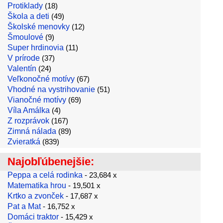
Protiklady
(18)
Škola a deti
(49)
Školské menovky
(12)
Šmoulové
(9)
Super hrdinovia
(11)
V prírode
(37)
Valentín
(24)
Veľkonočné motívy
(67)
Vhodné na vystrihovanie
(51)
Vianočné motívy
(69)
Víla Amálka
(4)
Z rozprávok
(167)
Zimná nálada
(89)
Zvieratká
(839)
Najobľúbenejšie:
Peppa a celá rodinka
- 23,684 x
Matematika hrou
- 19,501 x
Krtko a zvonček
- 17,687 x
Pat a Mat
- 16,752 x
Domáci traktor
- 15,429 x