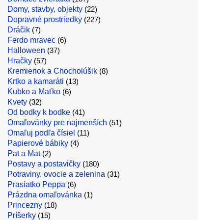
Domy, stavby, objekty
(22)
Dopravné prostriedky
(227)
Dráčik
(7)
Ferdo mravec
(6)
Halloween
(37)
Hračky
(57)
Kremienok a Chocholúšik
(8)
Krtko a kamaráti
(13)
Kubko a Maťko
(6)
Kvety
(32)
Od bodky k bodke
(41)
Omaľovánky pre najmenších
(51)
Omaľuj podľa čísiel
(11)
Papierové bábiky
(4)
Pat a Mat
(2)
Postavy a postavičky
(180)
Potraviny, ovocie a zelenina
(31)
Prasiatko Peppa
(6)
Prázdna omaľovánka
(1)
Princezny
(18)
Príšerky
(15)