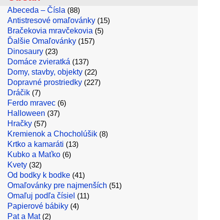
Abeceda – Čísla
(88)
Antistresové omaľovánky
(15)
Bračekovia mravčekovia
(5)
Ďalšie Omaľovánky
(157)
Dinosaury
(23)
Domáce zvieratká
(137)
Domy, stavby, objekty
(22)
Dopravné prostriedky
(227)
Dráčik
(7)
Ferdo mravec
(6)
Halloween
(37)
Hračky
(57)
Kremienok a Chocholúšik
(8)
Krtko a kamaráti
(13)
Kubko a Maťko
(6)
Kvety
(32)
Od bodky k bodke
(41)
Omaľovánky pre najmenších
(51)
Omaľuj podľa čísiel
(11)
Papierové bábiky
(4)
Pat a Mat
(2)