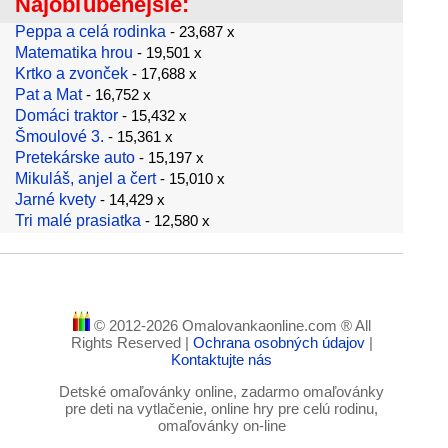
Najobľúbenejšie:
Peppa a celá rodinka
- 23,687 x
Matematika hrou
- 19,501 x
Krtko a zvonček
- 17,688 x
Pat a Mat
- 16,752 x
Domáci traktor
- 15,432 x
Šmoulové 3.
- 15,361 x
Pretekárske auto
- 15,197 x
Mikuláš, anjel a čert
- 15,010 x
Jarné kvety
- 14,429 x
Tri malé prasiatka
- 12,580 x
© 2012-2026 Omalovankaonline.com ® All
Rights Reserved |
Ochrana osobných údajov
|
Kontaktujte nás
Detské omaľovánky online, zadarmo omaľovánky
pre deti na vytlačenie, online hry pre celú rodinu,
omaľovánky on-line