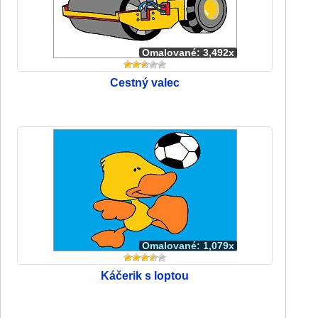
Omalované: 3,492x
Cestný valec
Omalované: 1,079x
Káčerik s loptou