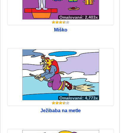
Omalované: 2,403x
Miško
Omalované: 4,773x
Ježibaba na metle