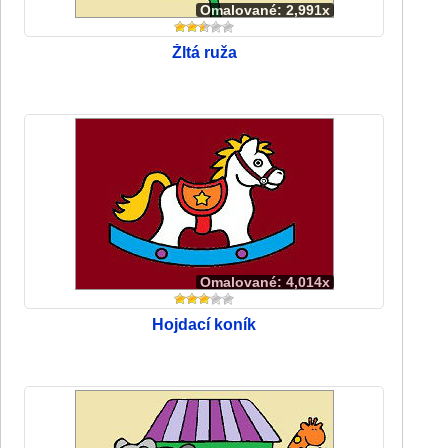
Omalované: 2,991x
Žltá ruža
Omalované: 4,014x
Hojdací koník