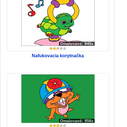
Omalované: 945x
Nafukovacia korytnačka
Omalované: 958x