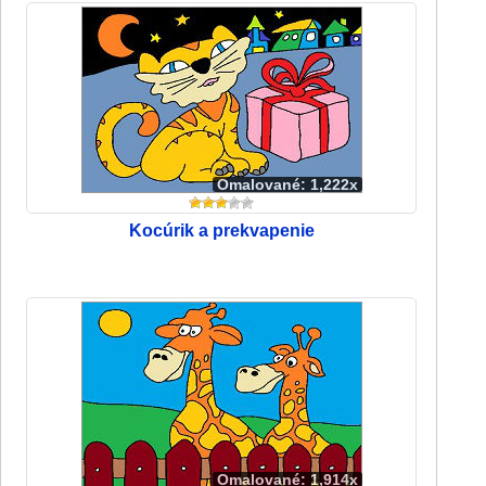
Omalované: 1,222x
Kocúrik a prekvapenie
Omalované: 1,914x