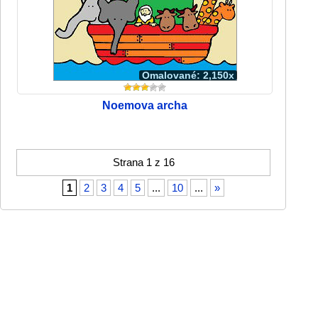
Omalované: 2,150x
Noemova archa
Strana 1 z 16
1
2
3
4
5
...
10
...
»