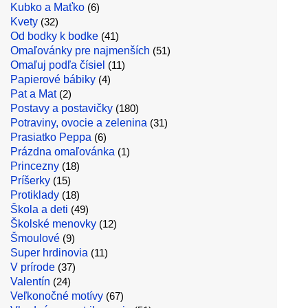
Kubko a Maťko
(6)
Kvety
(32)
Od bodky k bodke
(41)
Omaľovánky pre najmenších
(51)
Omaľuj podľa čísiel
(11)
Papierové bábiky
(4)
Pat a Mat
(2)
Postavy a postavičky
(180)
Potraviny, ovocie a zelenina
(31)
Prasiatko Peppa
(6)
Prázdna omaľovánka
(1)
Princezny
(18)
Príšerky
(15)
Protiklady
(18)
Škola a deti
(49)
Školské menovky
(12)
Šmoulové
(9)
Super hrdinovia
(11)
V prírode
(37)
Valentín
(24)
Veľkonočné motívy
(67)