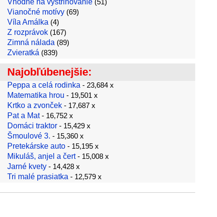
Vhodné na vystrihovanie
(51)
Vianočné motívy
(69)
Víla Amálka
(4)
Z rozprávok
(167)
Zimná nálada
(89)
Zvieratká
(839)
Najobľúbenejšie:
Peppa a celá rodinka
- 23,684 x
Matematika hrou
- 19,501 x
Krtko a zvonček
- 17,687 x
Pat a Mat
- 16,752 x
Domáci traktor
- 15,429 x
Šmoulové 3.
- 15,360 x
Pretekárske auto
- 15,195 x
Mikuláš, anjel a čert
- 15,008 x
Jarné kvety
- 14,428 x
Tri malé prasiatka
- 12,579 x