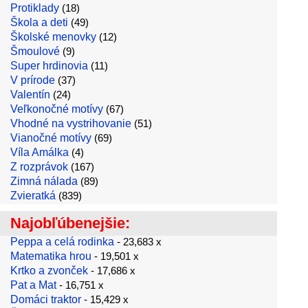
Protiklady
(18)
Škola a deti
(49)
Školské menovky
(12)
Šmoulové
(9)
Super hrdinovia
(11)
V prírode
(37)
Valentín
(24)
Veľkonočné motívy
(67)
Vhodné na vystrihovanie
(51)
Vianočné motívy
(69)
Víla Amálka
(4)
Z rozprávok
(167)
Zimná nálada
(89)
Zvieratká
(839)
Najobľúbenejšie:
Peppa a celá rodinka
- 23,683 x
Matematika hrou
- 19,501 x
Krtko a zvonček
- 17,686 x
Pat a Mat
- 16,751 x
Domáci traktor
- 15,429 x