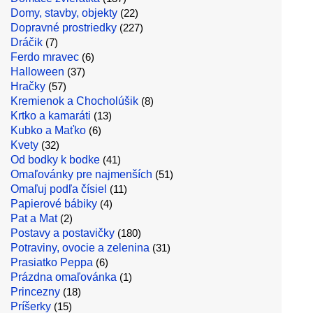
Domy, stavby, objekty
(22)
Dopravné prostriedky
(227)
Dráčik
(7)
Ferdo mravec
(6)
Halloween
(37)
Hračky
(57)
Kremienok a Chocholúšik
(8)
Krtko a kamaráti
(13)
Kubko a Maťko
(6)
Kvety
(32)
Od bodky k bodke
(41)
Omaľovánky pre najmenších
(51)
Omaľuj podľa čísiel
(11)
Papierové bábiky
(4)
Pat a Mat
(2)
Postavy a postavičky
(180)
Potraviny, ovocie a zelenina
(31)
Prasiatko Peppa
(6)
Prázdna omaľovánka
(1)
Princezny
(18)
Príšerky
(15)