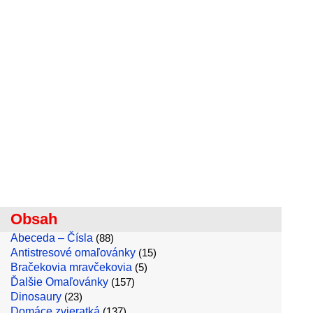
Obsah
Abeceda – Čísla
(88)
Antistresové omaľovánky
(15)
Bračekovia mravčekovia
(5)
Ďalšie Omaľovánky
(157)
Dinosaury
(23)
Domáce zvieratká
(137)