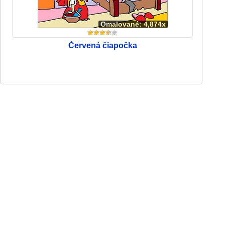
Omalované: 4,874x
Červená čiapočka