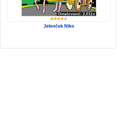
Omalované: 2,011x
Jelenček Niko