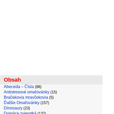
Obsah
Abeceda – Čísla
(88)
Antistresové omaľovánky
(15)
Bračekovia mravčekovia
(5)
Ďalšie Omaľovánky
(157)
Dinosaury
(23)
Domáce zvieratká
(137)