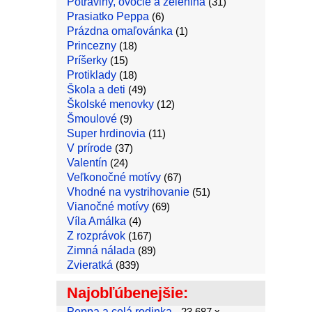
Potraviny, ovocie a zelenina
(31)
Prasiatko Peppa
(6)
Prázdna omaľovánka
(1)
Princezny
(18)
Príšerky
(15)
Protiklady
(18)
Škola a deti
(49)
Školské menovky
(12)
Šmoulové
(9)
Super hrdinovia
(11)
V prírode
(37)
Valentín
(24)
Veľkonočné motívy
(67)
Vhodné na vystrihovanie
(51)
Vianočné motívy
(69)
Víla Amálka
(4)
Z rozprávok
(167)
Zimná nálada
(89)
Zvieratká
(839)
Najobľúbenejšie:
Peppa a celá rodinka
- 23,687 x