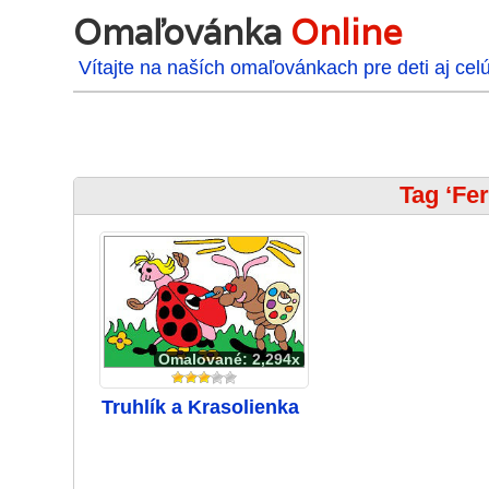
Omaľovánka
Online
Vítajte na naších omaľovánkach pre deti aj cel
Tag ‘Fer
Omalované: 2,294x
Truhlík a Krasolienka