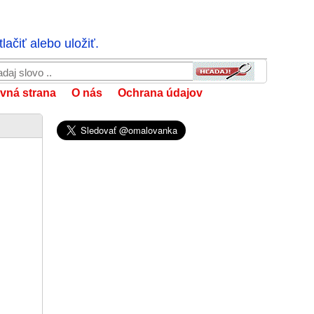
ačiť alebo uložiť.
vná strana
O nás
Ochrana údajov