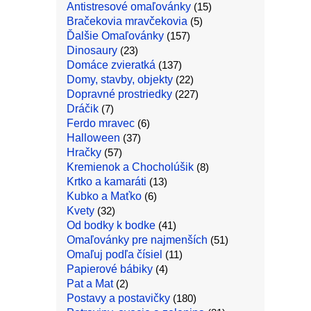
Antistresové omaľovánky
(15)
Bračekovia mravčekovia
(5)
Ďalšie Omaľovánky
(157)
Dinosaury
(23)
Domáce zvieratká
(137)
Domy, stavby, objekty
(22)
Dopravné prostriedky
(227)
Dráčik
(7)
Ferdo mravec
(6)
Halloween
(37)
Hračky
(57)
Kremienok a Chocholúšik
(8)
Krtko a kamaráti
(13)
Kubko a Maťko
(6)
Kvety
(32)
Od bodky k bodke
(41)
Omaľovánky pre najmenších
(51)
Omaľuj podľa čísiel
(11)
Papierové bábiky
(4)
Pat a Mat
(2)
Postavy a postavičky
(180)