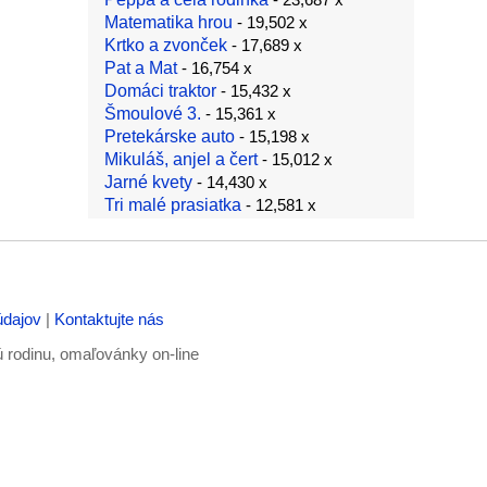
Matematika hrou
- 19,502 x
Krtko a zvonček
- 17,689 x
Pat a Mat
- 16,754 x
Domáci traktor
- 15,432 x
Šmoulové 3.
- 15,361 x
Pretekárske auto
- 15,198 x
Mikuláš, anjel a čert
- 15,012 x
Jarné kvety
- 14,430 x
Tri malé prasiatka
- 12,581 x
údajov
|
Kontaktujte nás
ú rodinu, omaľovánky on-line