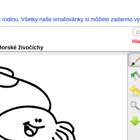
ú rodinu. Všetky naše omaľovánky si môžete zadarmo vytl
Hla
orské živočíchy