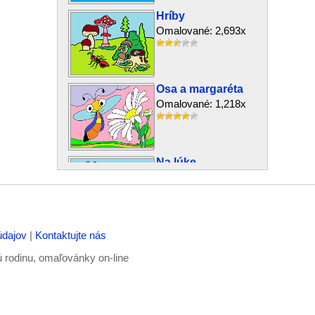
Hríby
Omalované: 2,693x
Osa a margaréta
Omalované: 1,218x
Na lúke
Omalované: 1,471x
údajov
|
Kontaktujte nás
Život v mori
Omalované: 792x
ú rodinu, omaľovánky on-line
Morský poklad