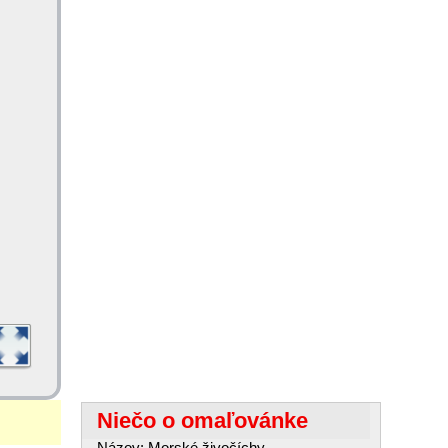
Niečo o omaľovánke
Názov: Morské živočíchy