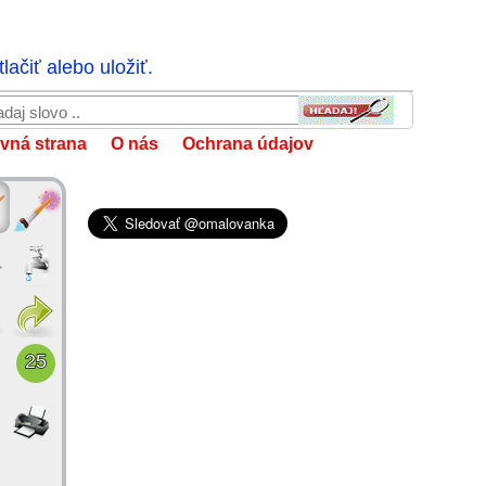
ačiť alebo uložiť.
vná strana
O nás
Ochrana údajov