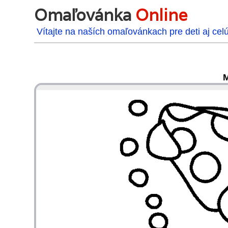
Omaľovánka
Online
Vítajte na naších omaľovánkach pre deti aj cel
M
48