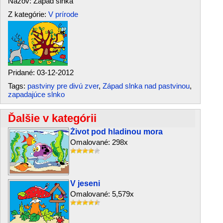
Názov: Západ slnka
Z kategórie:
V prírode
Pridané: 03-12-2012
Tags:
pastviny pre divú zver
,
Západ slnka nad pastvinou
,
zapadajúce slnko
Ďalšie v kategórii
Život pod hladinou mora
Omalované: 298x
V jeseni
Omalované: 5,579x