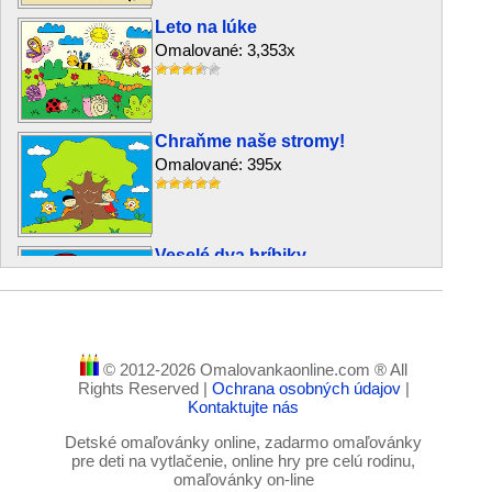
Leto na lúke
Omalované: 3,353x
Chraňme naše stromy!
Omalované: 395x
Veselé dva hríbiky
Omalované: 489x
© 2012-2026 Omalovankaonline.com ® All
Krásne hríby
Rights Reserved |
Ochrana osobných údajov
|
Omalované: 214x
Kontaktujte nás
Detské omaľovánky online, zadarmo omaľovánky
pre deti na vytlačenie, online hry pre celú rodinu,
omaľovánky on-line
Motív zo záhrady