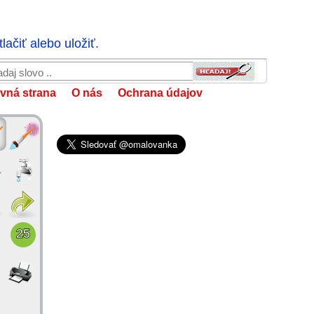
ačiť alebo uložiť.
vná strana
O nás
Ochrana údajov