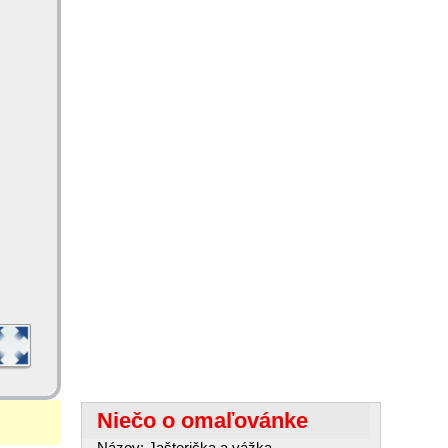
Niečo o omaľovánke
Názov: Jašterička a vážka