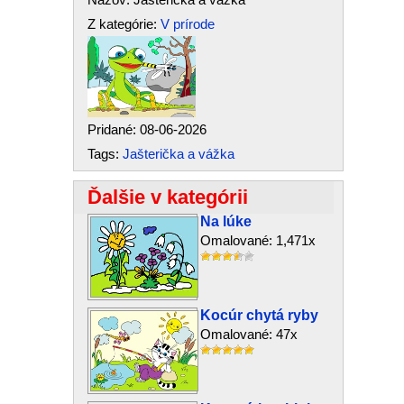
Z kategórie:
V prírode
Pridané: 08-06-2026
Tags:
Jašterička a vážka
Ďalšie v kategórii
Na lúke
Omalované: 1,471x
Kocúr chytá ryby
Omalované: 47x