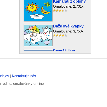
Kamaráti z oblohy
Omalované: 2,701x
Dažďové kvapky
Omalované: 3,750x
Poznáš listy
stromov?
Omalované: 3,376x
údajov
|
Kontaktujte nás
Na makovom poli
Omalované: 759x
ú rodinu, omaľovánky on-line
Červík a kamaráti z
mora