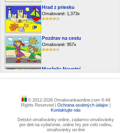
Hrad z priesku
Omalované: 1,373x
Pozdrav na cestu
Omalované: 957x
Manželia Novotní
Omalované: 875x
© 2012-2026 Omalovankaonline.com ® All
Sladká maškrta
Rights Reserved |
Ochrana osobných údajov
|
Omalované: 669x
Kontaktujte nás
Detské omaľovánky online, zadarmo omaľovánky
pre deti na vytlačenie, online hry pre celú rodinu,
omaľovánky on-line
Prší a prší ..