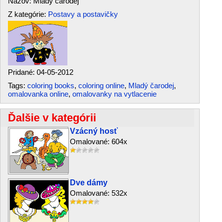
Názov: Mladý čarodej
Z kategórie:
Postavy a postavičky
Pridané: 04-05-2012
Tags:
coloring books
,
coloring online
,
Mladý čarodej
,
omalovanka online
,
omalovanky na vytlacenie
Ďalšie v kategórii
Vzácný hosť
Omalované: 604x
Dve dámy
Omalované: 532x