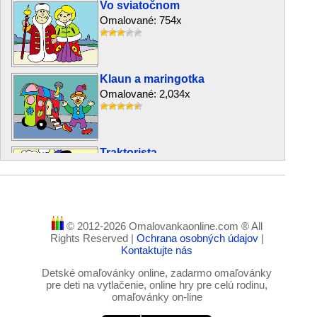
Vo sviatočnom
Omalované: 754x
Klaun a maringotka
Omalované: 2,034x
Traktorista
Omalované: 1,394x
© 2012-2026 Omalovankaonline.com ® All
U lekára
Rights Reserved |
Ochrana osobných údajov
|
Omalované: 3,167x
Kontaktujte nás
Detské omaľovánky online, zadarmo omaľovánky
pre deti na vytlačenie, online hry pre celú rodinu,
omaľovánky on-line
Dievčatko a antilopa
Omalované: 836x