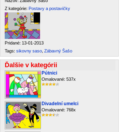
Názov: Zábavný Šašo
Z kategórie:
Postavy a postavičky
Pridané: 13-01-2013
Tags:
sikovny saso
,
Zábavný Šašo
Ďalšie v kategórii
Pútnici
Omalované: 537x
Divadelní umelci
Omalované: 768x