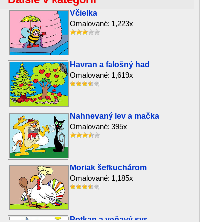
Včielka
Omalované: 1,223x
Havran a falošný had
Omalované: 1,619x
Nahnevaný lev a mačka
Omalované: 395x
Moriak šefkuchárom
Omalované: 1,185x
Potkan a voňavý syr