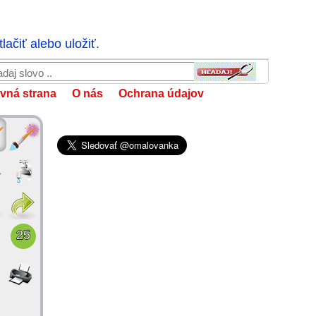
ačiť alebo uložiť.
vná strana
O nás
Ochrana údajov