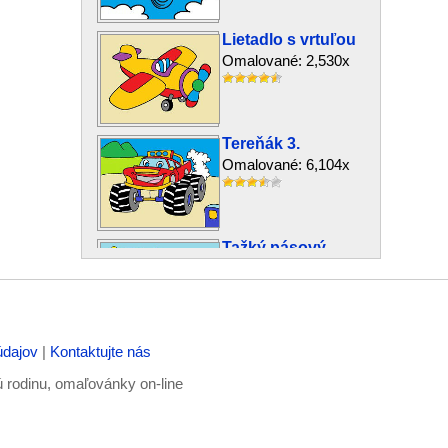
Lietadlo s vrtuľou
Omalované: 2,530x
Tereňák 3.
Omalované: 6,104x
Tažký pásový
bager
Omalované: 9,070x
údajov
|
Kontaktujte nás
Športové Bugatti
Omalované: 4,684x
ú rodinu, omaľovánky on-line