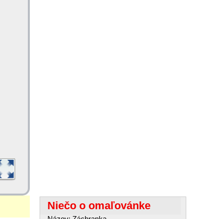
Niečo o omaľovánke
Názov: Záchranka