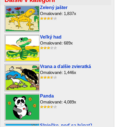
Zelený jašter
Omalované: 1,837x
Veľký had
Omalované: 689x
Vrana a ďalšie zvieratká
Omalované: 1,446x
Panda
Omalované: 4,089x
Slniečko, poď sa húpať!