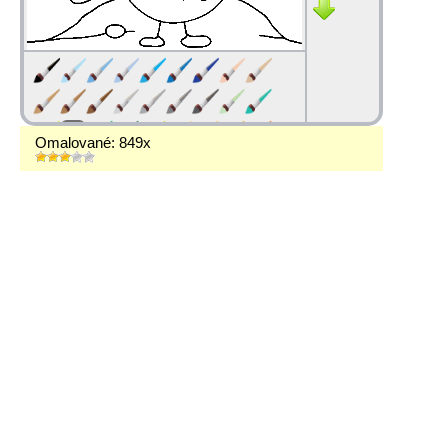
Omalované: 849x