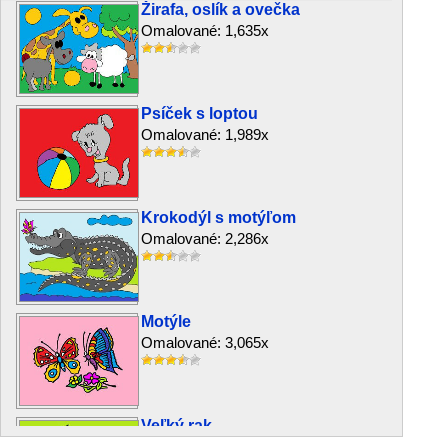
Žirafa, oslík a ovečka
Omalované: 1,635x
Psíček s loptou
Omalované: 1,989x
Krokodýl s motýľom
Omalované: 2,286x
Motýle
Omalované: 3,065x
Veľký rak
Omalované: 3,622x