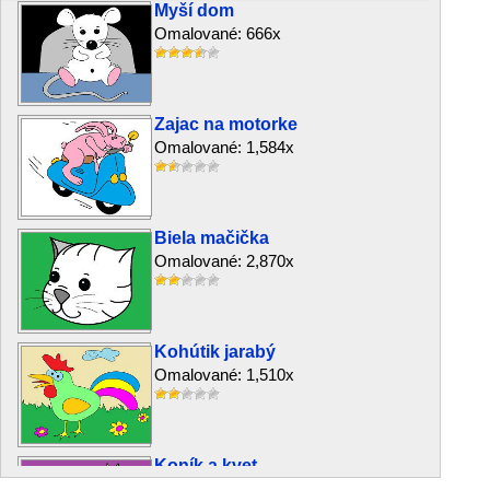
Myší dom
Omalované: 666x
Zajac na motorke
Omalované: 1,584x
Biela mačička
Omalované: 2,870x
Kohútik jarabý
Omalované: 1,510x
Koník a kvet
Omalované: 920x