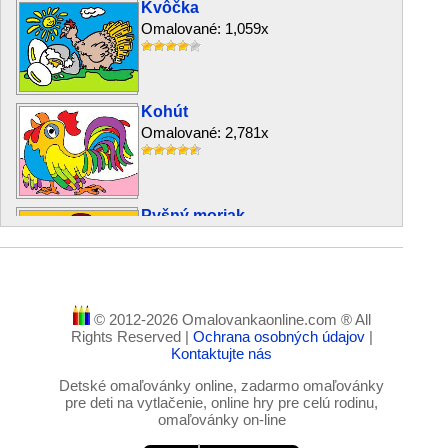
Kvôčka
Omalované: 1,059x
Kohút
Omalované: 2,781x
Pyšný moriak
Omalované: 1,483x
© 2012-2026 Omalovankaonline.com ® All
Cow
Rights Reserved |
Ochrana osobných údajov
|
Omalované: 1,052x
Kontaktujte nás
Detské omaľovánky online, zadarmo omaľovánky
pre deti na vytlačenie, online hry pre celú rodinu,
omaľovánky on-line
Verní kamaráti – zajačik a
sliepočka