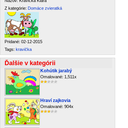
Názov: Kravička Klára
Z kategórie:
Domáce zvieratká
Pridané: 02-12-2015
Tags:
kravička
Ďalšie v kategórii
Kohútik jarabý
Omalované: 1,511x
Hraví zajkovia
Omalované: 904x