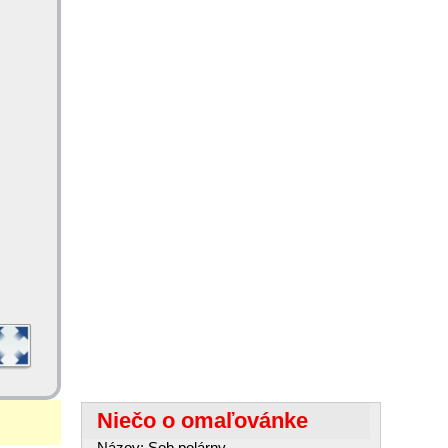
Niečo o omaľovánke
Názov: Sob polárny