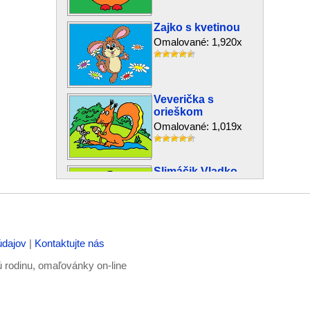
Zajko s kvetinou
Omalované: 1,920x
Veverička s
orieškom
Omalované: 1,019x
Slimáčik Vladko
Omalované: 1,566x
údajov
|
Kontaktujte nás
Cap Ondro
Omalované: 798x
ú rodinu, omaľovánky on-line