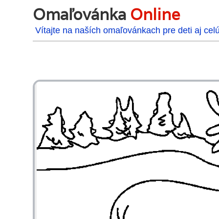
Omaľovánka
Online
Vítajte na naších omaľovánkach pre deti aj cel
48