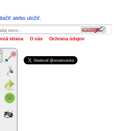
ačiť alebo uložiť.
vná strana
O nás
Ochrana údajov