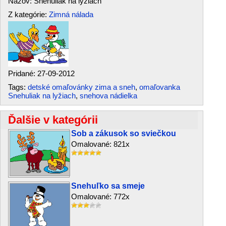
Názov: Snehuliak na lyžiach
Z kategórie:
Zimná nálada
Pridané: 27-09-2012
Tags:
detské omaľovánky zima a sneh
,
omaľovanka
Snehuliak na lyžiach
,
snehova nádielka
Ďalšie v kategórii
Sob a zákusok so sviečkou
Omalované: 821x
Snehuľko sa smeje
Omalované: 772x