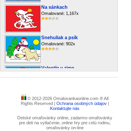
Na sánkach
Omalované: 1,167x
Snehuliak a psík
Omalované: 902x
Valentín v zime
Omalované: 1,803x
© 2012-2026 Omalovankaonline.com ® All
Môj kamarát Snehuliak
Rights Reserved |
Ochrana osobných údajov
|
Omalované: 1,157x
Kontaktujte nás
Detské omaľovánky online, zadarmo omaľovánky
pre deti na vytlačenie, online hry pre celú rodinu,
omaľovánky on-line
Snehuliačik na lyžiach