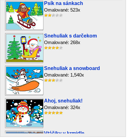
Psík na sánkach
Omalované: 523x
Snehuliak s darčekom
Omalované: 268x
Snehuliak a snowboard
Omalované: 1,540x
Ahoj, snehuliak!
Omalované: 324x
Vtáčiky v krmidle
Omalované: 1,968x