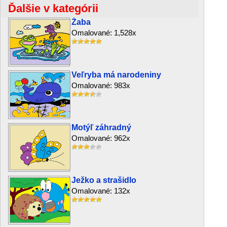
Ďalšie v kategórii
Žaba
Omalované: 1,528x
Veľryba má narodeniny
Omalované: 983x
Motýľ záhradný
Omalované: 962x
Ježko a strašidlo
Omalované: 132x