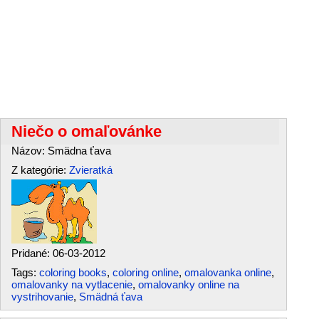
Niečo o omaľovánke
Názov: Smädna ťava
Z kategórie:
Zvieratká
Pridané: 06-03-2012
Tags:
coloring books
,
coloring online
,
omalovanka online
,
omalovanky na vytlacenie
,
omalovanky online na
vystrihovanie
,
Smädná ťava