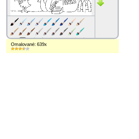
Omalované: 639x