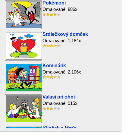
Pokémoni
Omalované: 886x
Srdiečkový domček
Omalované: 1,184x
Kominárik
Omalované: 2,106x
Valasi pri ohni
Omalované: 915x
Klinček a Maťo
Omalované: 2,769x