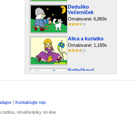
Deduško
Večerníček
Omalované: 6,869x
Alica a kuriatko
Omalované: 1,189x
Srdiečkový
domček
Omalované: 1,183x
údajov
|
Kontaktujte nás
Deduško Mrázik
Omalované: 4,457x
ú rodinu, omaľovánky on-line
Krásna víla