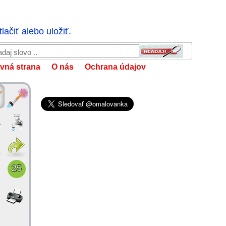
ačiť alebo uložiť.
vná strana
O nás
Ochrana údajov