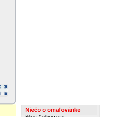
Niečo o omaľovánke
Názov: Dedko a repka