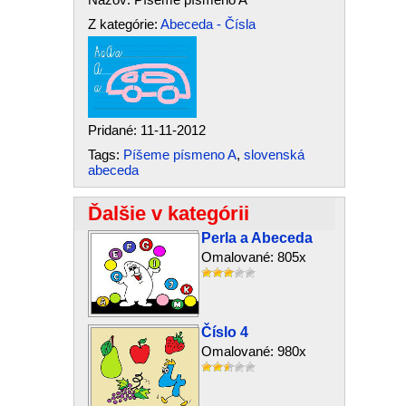
Z kategórie:
Abeceda - Čísla
Pridané: 11-11-2012
Tags:
Píšeme písmeno A
,
slovenská
abeceda
Ďalšie v kategórii
Perla a Abeceda
Omalované: 805x
Číslo 4
Omalované: 980x