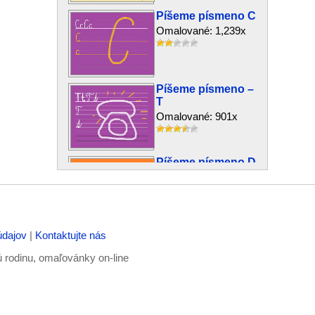
Píšeme písmeno C
Omalované: 1,239x
Píšeme písmeno –
T
Omalované: 901x
Píšeme písmeno D
Omalované: 1,474x
údajov
|
Kontaktujte nás
Píšeme písmeno –
L
ú rodinu, omaľovánky on-line
Omalované: 1,196x
Píšeme písmeno A