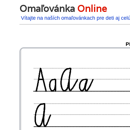
Omaľovánka
Online
Vítajte na naších omaľovánkach pre deti aj cel
P
48