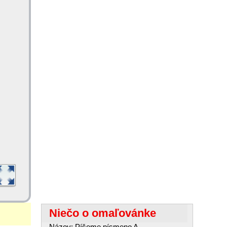
Niečo o omaľovánke
Názov: Píšeme písmeno A