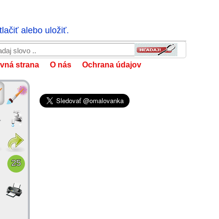
ačiť alebo uložiť.
vná strana
O nás
Ochrana údajov