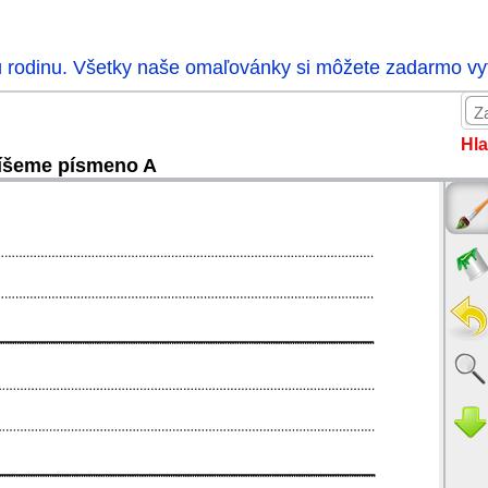
ú rodinu. Všetky naše omaľovánky si môžete zadarmo vytl
Hla
íšeme písmeno A