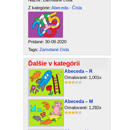
Z kategórie:
Abeceda - Čísla
Pridané: 30-08-2020
Tags:
Zamotané čísla
Ďalšie v kategórii
Abeceda – R
Omalované: 1,001x
Abeceda – M
Omalované: 1,282x