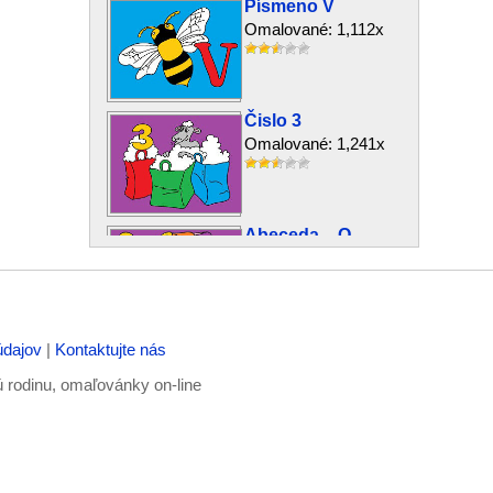
Písmeno V
Omalované: 1,112x
Čislo 3
Omalované: 1,241x
Abeceda – O
Omalované: 1,070x
údajov
|
Kontaktujte nás
Abeceda – L
Omalované: 1,062x
ú rodinu, omaľovánky on-line
Píšeme písmeno –
T