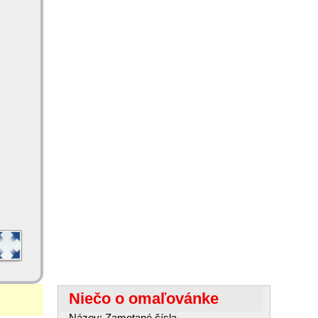
Niečo o omaľovánke
Názov: Zamotané čísla