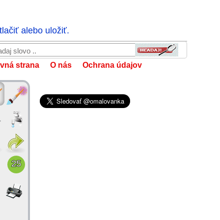
ačiť alebo uložiť.
vná strana
O nás
Ochrana údajov