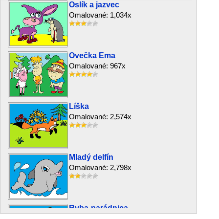
Oslík a jazvec
Omalované: 1,034x
Ovečka Ema
Omalované: 967x
Líška
Omalované: 2,574x
Mladý delfín
Omalované: 2,798x
Ryba-parádnica
Omalované: 836x