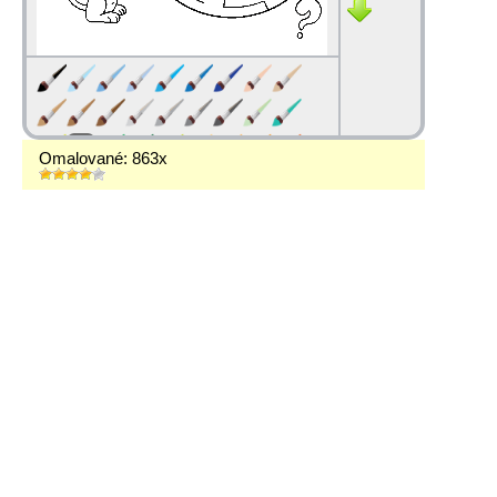
Omalované: 863x