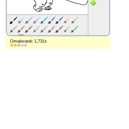
Omalované: 1,731x