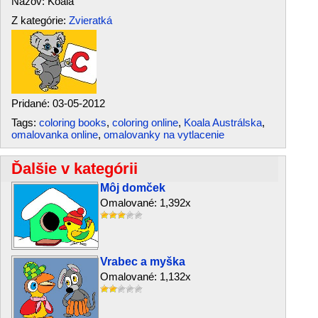
Názov: Koala
Z kategórie:
Zvieratká
Pridané: 03-05-2012
Tags:
coloring books
,
coloring online
,
Koala Austrálska
,
omalovanka online
,
omalovanky na vytlacenie
Ďalšie v kategórii
Môj domček
Omalované: 1,392x
Vrabec a myška
Omalované: 1,132x