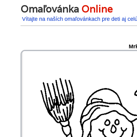
Omaľovánka
Online
Vítajte na naších omaľovánkach pre deti aj cel
Mrk
48