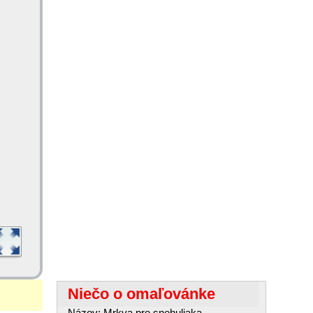
Niečo o omaľovánke
Názov: Mrkva pre snehuliaka