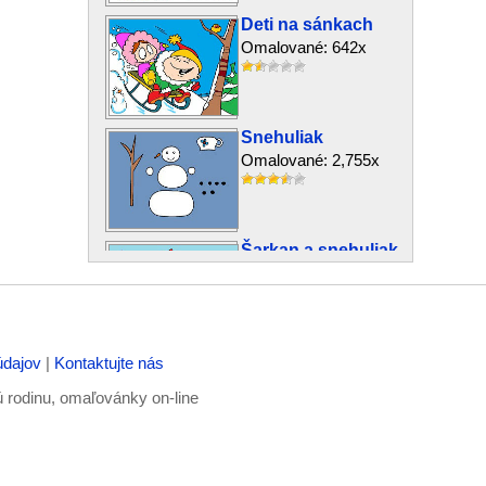
Deti na sánkach
Omalované: 642x
Snehuliak
Omalované: 2,755x
Šarkan a snehuliak
Omalované: 1,281x
údajov
|
Kontaktujte nás
Psík na sánkach
Omalované: 521x
ú rodinu, omaľovánky on-line
Snehuliak a