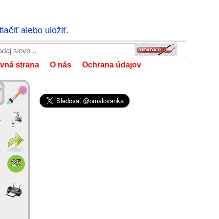
ačiť alebo uložiť.
vná strana
O nás
Ochrana údajov