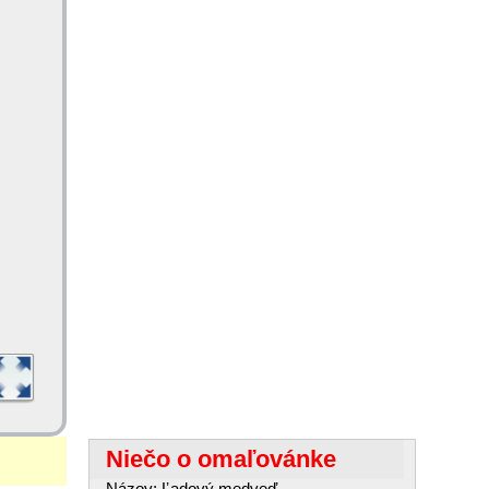
Niečo o omaľovánke
Názov: Ľadový medveď