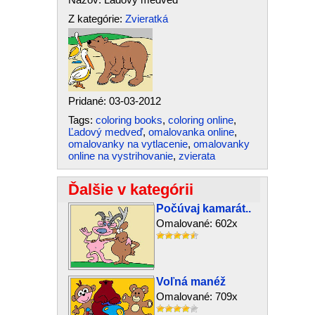
Z kategórie:
Zvieratká
Pridané: 03-03-2012
Tags:
coloring books
,
coloring online
,
Ľadový medveď
,
omalovanka online
,
omalovanky na vytlacenie
,
omalovanky
online na vystrihovanie
,
zvierata
Ďalšie v kategórii
Počúvaj kamarát..
Omalované: 602x
Voľná manéž
Omalované: 709x