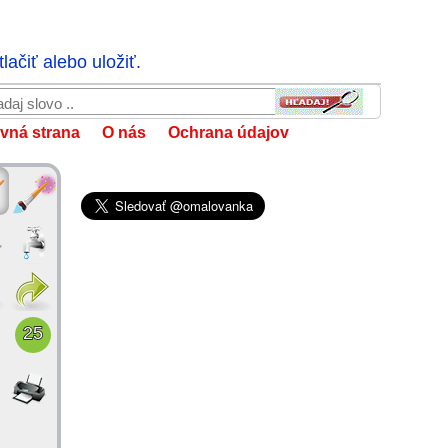
ačiť alebo uložiť.
vná strana
O nás
Ochrana údajov