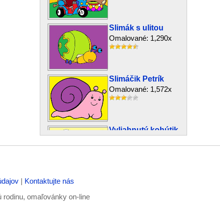
Slimák s ulitou
Omalované: 1,290x
Slimáčik Petrík
Omalované: 1,572x
Vyliahnutý kohútik
Omalované: 328x
údajov
|
Kontaktujte nás
Zubatá rybka
Omalované: 355x
ú rodinu, omaľovánky on-line