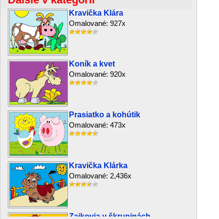
Kravička Klára
Omalované: 927x
Koník a kvet
Omalované: 920x
Prasiatko a kohútik
Omalované: 473x
Kravička Klárka
Omalované: 2,436x
Zajkovia v škrupinách