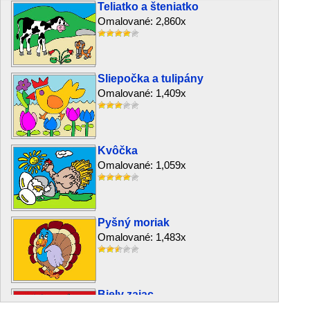
Teliatko a šteniatko
Omalované: 2,860x
Sliepočka a tulipány
Omalované: 1,409x
Kvôčka
Omalované: 1,059x
Pyšný moriak
Omalované: 1,483x
Biely zajac
Omalované: 4,427x