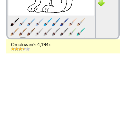
Omalované: 4,194x