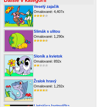
Ďalšie v kategórii
Veselý zajačik
Omalované: 4,407x
Slimák s ulitou
Omalované: 1,290x
Sloník a kvietok
Omalované: 892x
Žralok hravý
Omalované: 1,292x
Lietajúca lastovička