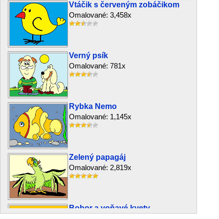
Vtáčik s červeným zobáčikom
Omalované: 3,458x
Verný psík
Omalované: 781x
Rybka Nemo
Omalované: 1,145x
Zelený papagáj
Omalované: 2,819x
Bobor a voňavé kvety
Omalované: 1,561x