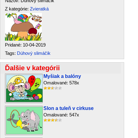
Názov: Dúhový slimáčik
Z kategórie:
Zvieratká
Pridané: 10-04-2019
Tags:
Dúhový slimáčik
Ďalšie v kategórii
Myšiak a balóny
Omalované: 578x
Slon a tuleň v cirkuse
Omalované: 547x