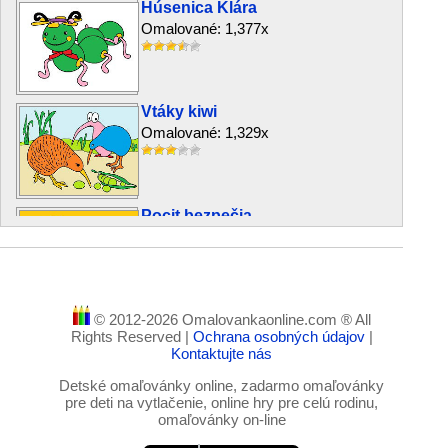
Húsenica Klára
Omalované: 1,377x
Vtáky kiwi
Omalované: 1,329x
Pocit bezpečia
Omalované: 1,473x
© 2012-2026 Omalovankaonline.com ® All
Oslík a vtáčik
Rights Reserved |
Ochrana osobných údajov
|
Omalované: 1,064x
Kontaktujte nás
Detské omaľovánky online, zadarmo omaľovánky
pre deti na vytlačenie, online hry pre celú rodinu,
omaľovánky on-line
Slncový kôň
Omalované: 1,306x