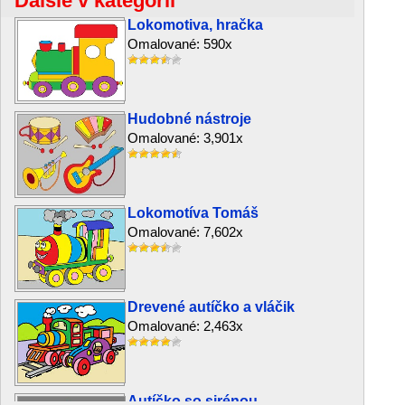
Ďalšie v kategórii
Lokomotiva, hračka
Omalované: 590x
Hudobné nástroje
Omalované: 3,901x
Lokomotíva Tomáš
Omalované: 7,602x
Drevené autíčko a vláčik
Omalované: 2,463x
Autíčko so sirénou