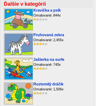
Ďalšie v kategórii
Kravička a psík
Omalované: 844x
Pruhovaná zebra
Omalované: 2,455x
Jašterka na surfe
Omalované: 740x
Roztomilý dráčik
Omalované: 1,506x