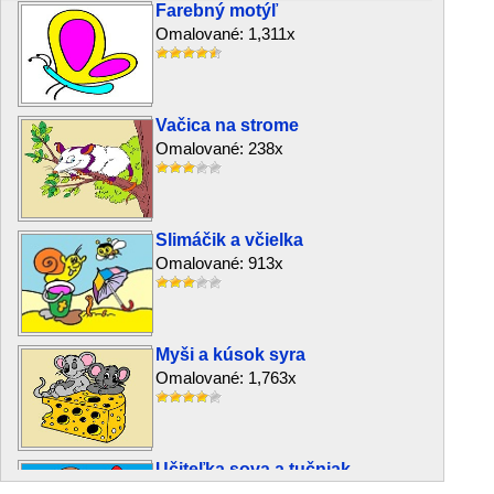
Farebný motýľ
Omalované: 1,311x
Vačica na strome
Omalované: 238x
Slimáčik a včielka
Omalované: 913x
Myši a kúsok syra
Omalované: 1,763x
Učiteľka sova a tučniak
Omalované: 1,195x