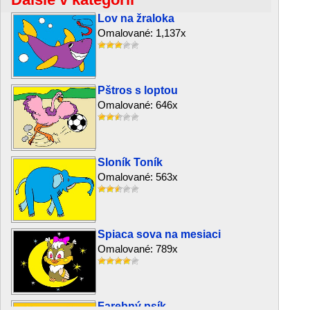
Lov na žraloka
Omalované: 1,137x
Pštros s loptou
Omalované: 646x
Sloník Toník
Omalované: 563x
Spiaca sova na mesiaci
Omalované: 789x
Farebný psík