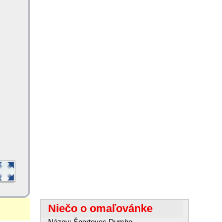
Niečo o omaľovánke
Názov: Športovec Dumbo