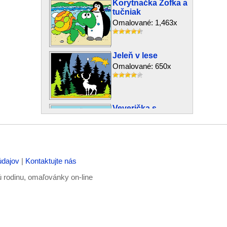
Korytnačka Žofka a
tučniak
Omalované: 1,463x
Jeleň v lese
Omalované: 650x
Veverička s
orieškom
Omalované: 1,019x
údajov
|
Kontaktujte nás
Červíček
Omalované: 560x
ú rodinu, omaľovánky on-line
Méďa na
skateboarde