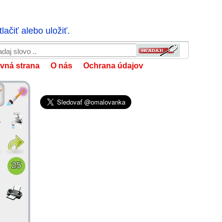
ačiť alebo uložiť.
vná strana
O nás
Ochrana údajov