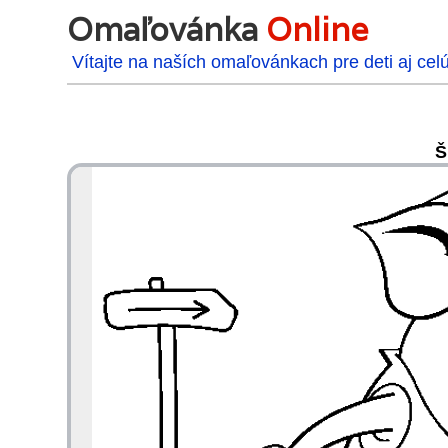
Omaľovánka
Online
Vítajte na naších omaľovánkach pre deti aj cel
Š
48