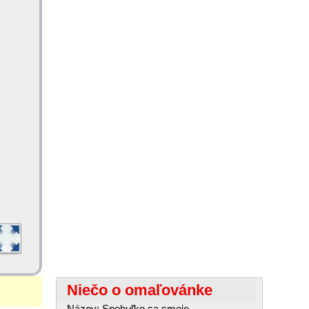
Niečo o omaľovánke
Názov: Snehuľko sa smeje