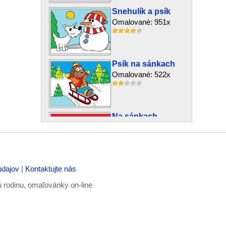
Snehulík a psík
Omalované: 951x
Psík na sánkach
Omalované: 522x
Na sánkach
Omalované: 1,167x
údajov
|
Kontaktujte nás
Valentín v zime
Omalované: 1,803x
ú rodinu, omaľovánky on-line
Kostol v zime