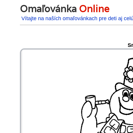
Omaľovánka
Online
Vítajte na naších omaľovánkach pre deti aj cel
S
48