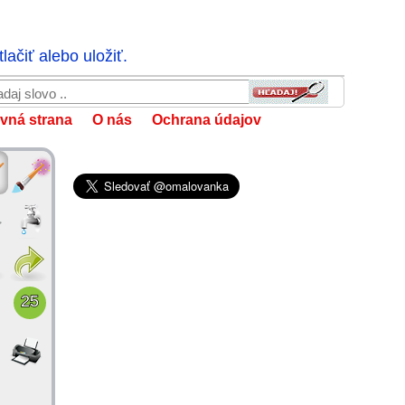
ačiť alebo uložiť.
vná strana
O nás
Ochrana údajov