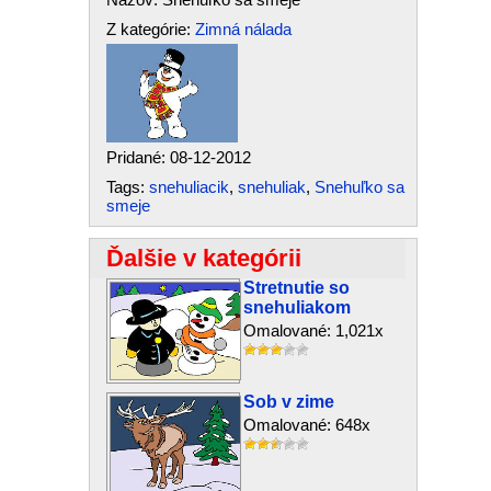
Z kategórie:
Zimná nálada
Pridané: 08-12-2012
Tags:
snehuliacik
,
snehuliak
,
Snehuľko sa
smeje
Ďalšie v kategórii
Stretnutie so
snehuliakom
Omalované: 1,021x
Sob v zime
Omalované: 648x