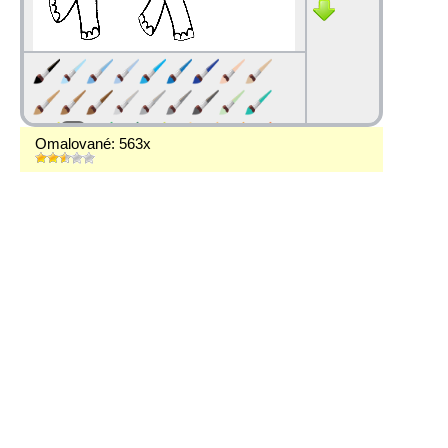
Omalované: 563x