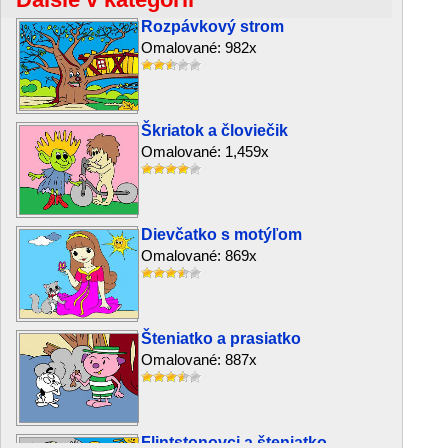
Rozpávkový strom
Omalované: 982x
Škriatok a človiečik
Omalované: 1,459x
Dievčatko s motýľom
Omalované: 869x
Šteniatko a prasiatko
Omalované: 887x
Flintstonovci a šteniatko